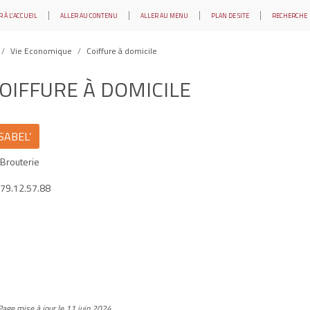
 À L'ACCUEIL
ALLER AU CONTENU
ALLER AU MENU
PLAN DE SITE
RECHERCHE
Vie Economique
Coiffure à domicile
OIFFURE À DOMICILE
ISABEL’
Brouterie
.79.12.57.88
Page mise à jour le 11 juin 2024