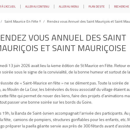
 À L'ACCUEIL
ALLER AU CONTENU
ALLER AU MENU
PLAN DE SITE
RECHERCHE
Saint Maurice En Fête !!
Rendez vous Annuel des Saint Mauriçois et Saint Mau
ENDEZ VOUS ANNUEL DES SAINT
AURIÇOIS ET SAINT MAURIÇOISE
edi 13 juin 2026 avait lieu la 4eme édition de St Maurice en Fête. Retour 
 soirée sous le signe de la convivialité, de la bonne humeur et surtout de la
réussite de « Saint-Maurice en fête » ne se dément pas. Toute la soirée d
n, au Moulin de La Cour, les bénévoles du tissu associatif du village étaient 
cette fête qui permet de nouer des liens, faire des projets d’animations mai
tout passer une bonne soirée sur les bords du Goire.
 19h, la Banda de Saint-Junien accompagnait l’arrivée des participants. 
la fête, camions de pompiers, structures gonflables pour les enfants, etc. M
go préparer la paella géante servie aux près de 300 fêtards avant d’assiste