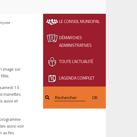
LE CONSEIL MUNICIPAL
riçoise
DÉMARCHES
ADMINISTRATIVES
TOUTE L'ACTUALITÉ
en image sur
 fête.
L'AGENDA COMPLET
e samedi 13
aux manettes
OK
s aussi et
Au programme
ais aussi voir
r au feu