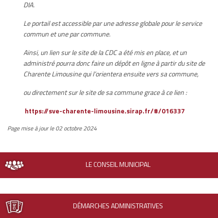
DIA.
Le portail est accessible par une adresse globale pour le service
commun et une par commune.
Ainsi, un lien sur le site de la CDC a été mis en place, et un
administré pourra donc faire un dépôt en ligne à partir du site de
Charente Limousine qui l’orientera ensuite vers sa commune,
ou directement sur le site de sa commune grace à ce lien :
https://sve-charente-limousine.sirap.fr/#/016337
Page mise à jour le 02 octobre 2024
LE CONSEIL MUNICIPAL
DÉMARCHES ADMINISTRATIVES