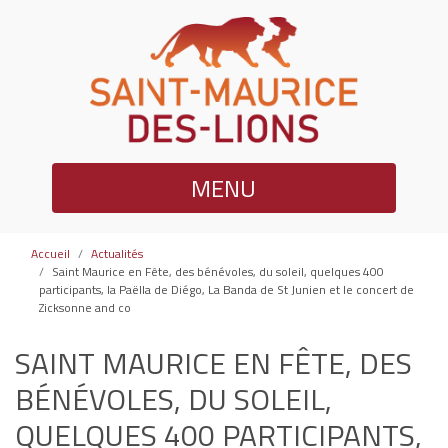
MENU
Accueil
Actualités
Saint Maurice en Fête, des bénévoles, du soleil, quelques 400
participants, la Paëlla de Diégo, La Banda de St Junien et le concert de
Zicksonne and co
SAINT MAURICE EN FÊTE, DES
BÉNÉVOLES, DU SOLEIL,
QUELQUES 400 PARTICIPANTS,