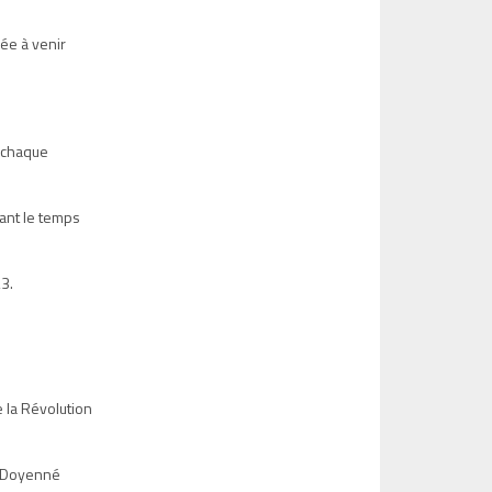
née à venir
t chaque
dant le temps
3.
 la Révolution
e Doyenné