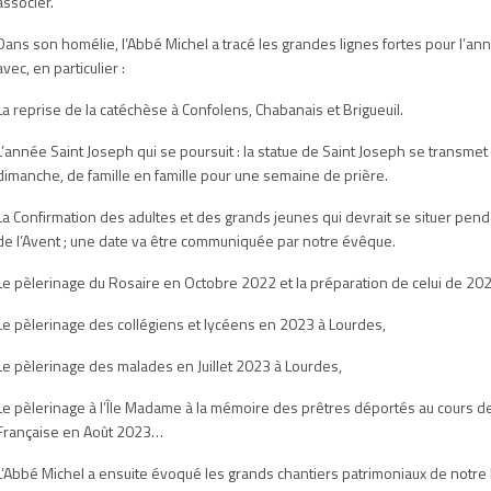
associer.
Dans son homélie, l’Abbé Michel a tracé les grandes lignes fortes pour l’an
avec, en particulier :
La reprise de la catéchèse à Confolens, Chabanais et Brigueuil.
L’année Saint Joseph qui se poursuit : la statue de Saint Joseph se transme
dimanche, de famille en famille pour une semaine de prière.
La Confirmation des adultes et des grands jeunes qui devrait se situer pen
de l’Avent ; une date va être communiquée par notre évêque.
Le pèlerinage du Rosaire en Octobre 2022 et la préparation de celui de 202
Le pèlerinage des collégiens et lycéens en 2023 à Lourdes,
Le pèlerinage des malades en Juillet 2023 à Lourdes,
Le pèlerinage à l’Île Madame à la mémoire des prêtres déportés au cours de
Française en Août 2023…
L’Abbé Michel a ensuite évoqué les grands chantiers patrimoniaux de notr