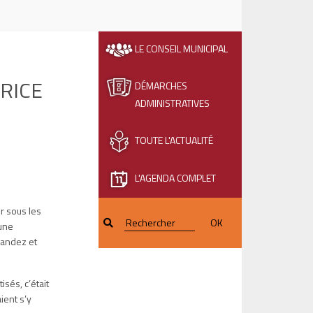
LE CONSEIL MUNICIPAL
RICE
DÉMARCHES
ADMINISTRATIVES
TOUTE L'ACTUALITÉ
L'AGENDA COMPLET
r sous les
OK
’une
nandez et
isés, c’était
ient s’y