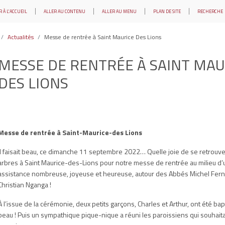
 À L'ACCUEIL
ALLER AU CONTENU
ALLER AU MENU
PLAN DE SITE
RECHERCHE
Actualités
Messe de rentrée à Saint Maurice Des Lions
MESSE DE RENTRÉE À SAINT MAU
DES LIONS
Messe de rentrée à Saint-Maurice-des Lions
Il faisait beau, ce dimanche 11 septembre 2022… Quelle joie de se retrouve
arbres à Saint Maurice-des-Lions pour notre messe de rentrée au milieu d
assistance nombreuse, joyeuse et heureuse, autour des Abbés Michel Fer
Christian Nganga !
À l’issue de la cérémonie, deux petits garçons, Charles et Arthur, ont été bapt
beau ! Puis un sympathique pique-nique a réuni les paroissiens qui souhaita