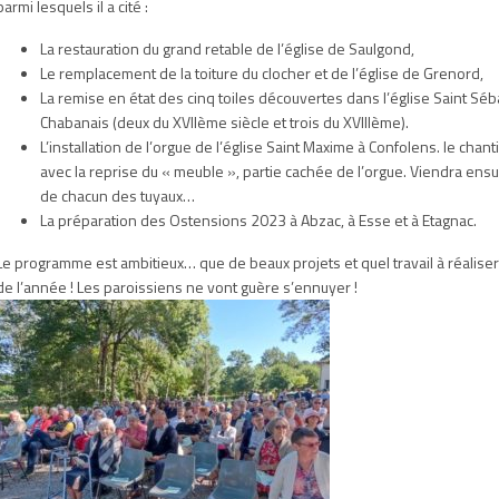
parmi lesquels il a cité :
La restauration du grand retable de l’église de Saulgond,
Le remplacement de la toiture du clocher et de l’église de Grenord,
La remise en état des cinq toiles découvertes dans l’église Saint Séb
Chabanais (deux du XVIIème siècle et trois du XVIIIème).
L’installation de l’orgue de l’église Saint Maxime à Confolens. le chan
avec la reprise du « meuble », partie cachée de l’orgue. Viendra ensui
de chacun des tuyaux…
La préparation des Ostensions 2023 à Abzac, à Esse et à Etagnac.
Le programme est ambitieux… que de beaux projets et quel travail à réaliser
de l’année ! Les paroissiens ne vont guère s’ennuyer !