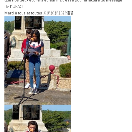
de l’ UFAC!!
Merci à tous et toutes 🇨🇵🇨🇵🇨🇵🎖️🎖️