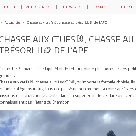
 À L'ACCUEIL
ALLER AU CONTENU
ALLER AU MENU
PLAN DE SITE
RECHERCHE
Actualités
Chasse aux œufs🐰, chasse au trésor🏴‍☠️🪙 de l’APE
CHASSE AUX ŒUFS🐰, CHASSE AU
TRÉSOR🏴‍☠️🪙 DE L’APE
Dimanche 29 mars Fifi le lapin était de retour pour le plus bonheur des peti
grands…
Chasse aux œufs🐰, chasse au trésor🏴‍☠️🪙, qu’importe la formule choisie, ils
enfants collégiens inclus, tous ont passé un bon moment à courir après les
missions ou à chercher les œufs, dans un super écrin de verdure que certa
connaissaient pas: l’étang du Chambon!